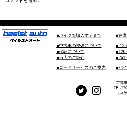
コメントを追加…
■バイクを購入するまで
■在
■中古車の整備について
■-12
■保証について
■126
■当店のご紹介
■25
■ロードサービスのご案内
■バ
京都市
TEL/FA
http:/