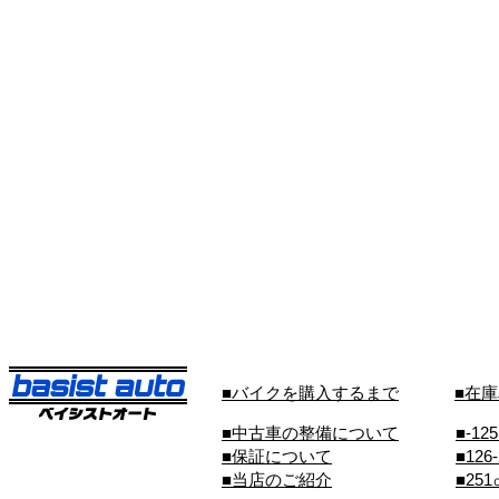
■バイクを購入するまで
■在
■中古車の整備について
■-12
■保証について
■126
■当店のご紹介
■25