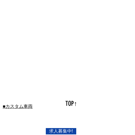
TOP↑
■カスタム車両
求人募集中!