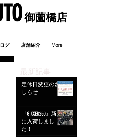
UTO
​ 御薗橋店
。
ログ
店舗紹介
More
最新記事
定休日変更のお
しらせ
『GIXXER250』新た
に入荷しまし
た！