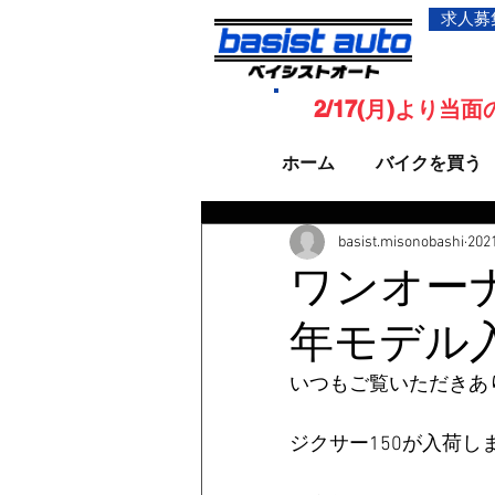
求人募
2/17(月)より
ホーム
バイクを買う
basist.misonobashi
20
ワンオーナ
年モデル
いつもご覧いただきあ
ジクサー150が入荷し