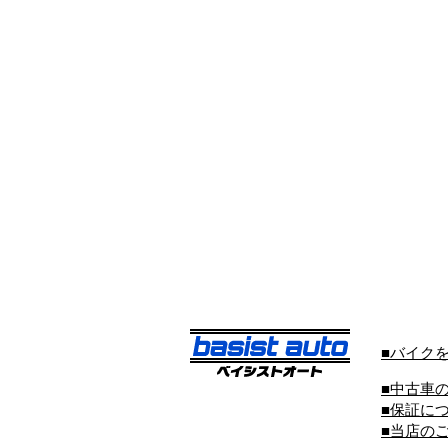
■バイク
■中古車
■保証に
■当店の