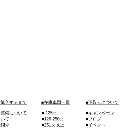
を購入するまで
■在庫車両一覧
■下取りについて
の整備について
■-125㏄
■キャンペーン
ついて
■126-250㏄
■ブログ
ご紹介
■251㏄以上
■イベント