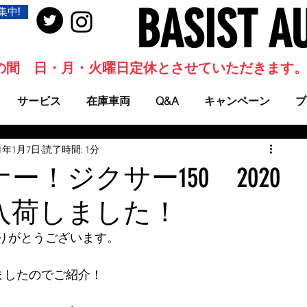
BASIST A
集中!
当面の間 日・月・火曜日定休とさせていただきます
サービス
在庫車両
Q&A
キャンペーン
ブ
21年1月7日
読了時間: 1分
ー！ジクサー150 2020
入荷しました！
りがとうございます。
ましたのでご紹介！