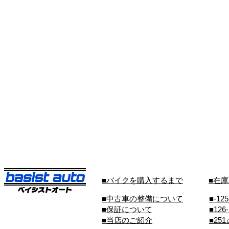
■バイクを購入するまで
■在
■中古車の整備について
■-12
■保証について
■126
■当店のご紹介
■25