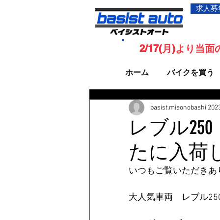
求人募
2/17(月)より
ホーム
バイクを買う
basist.misonobashi
20
レブル25
たに入荷
いつもご覧いただきあ
大人気車両　レブル25