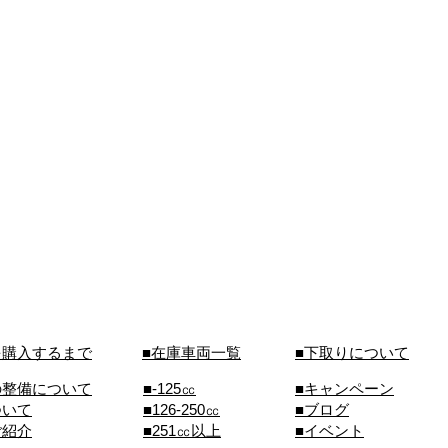
を購入するまで
■在庫車両一覧
■下取りについて
の整備について
■-125㏄
■キャンペーン
ついて
■126-250㏄
■ブログ
ご紹介
■251㏄以上
■イベント