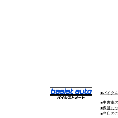
■バイク
■中古車
■保証に
■当店の