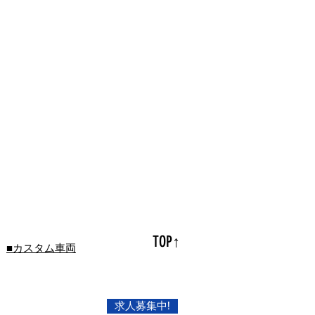
TOP↑
■カスタム車両
求人募集中!