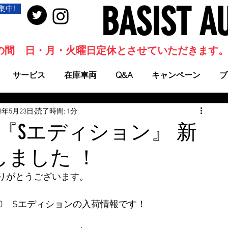
BASIST A
集中!
当面の間 日・月・火曜日定休とさせていただきます
サービス
在庫車両
Q&A
キャンペーン
ブ
23年5月23日
読了時間: 1分
0 『Sエディション』 新
しました ！
りがとうございます。
0　Sエディションの入荷情報です！