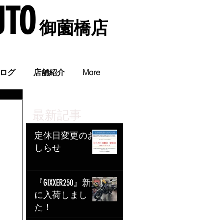
UTO
​ 御薗橋店
。
ログ
店舗紹介
More
最新記事
定休日変更のお
しらせ
『GIXXER250』新た
に入荷しまし
た！