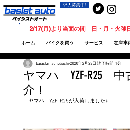
求人募集中!
2/17(月)より当面の間 日・月・火
ホーム
バイクを買う
サービス
在庫車
basist.misonobashi
2020年2月23日
読了時間: 1分
ヤマハ YZF-R25
介！
　ヤマハ　YZF-R25が入荷しました♪