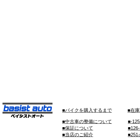
■バイクを購入するまで
■在
■中古車の整備について
■-12
■保証について
■126
■当店のご紹介
■25