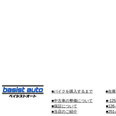
■バイクを購入するまで
■在
■中古車の整備について
■-12
■保証について
■126
■当店のご紹介
■25