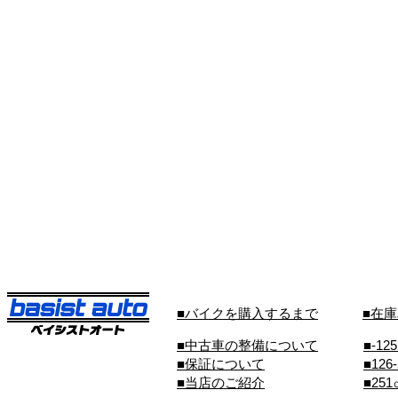
■バイクを購入するまで
■在
■中古車の整備について
■-12
■保証について
■126
■当店のご紹介
■25