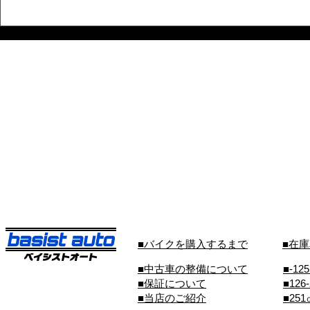
■バイクを購入するまで
■在
■中古車の整備について
■-12
■保証について
■126
■当店のご紹介
■25