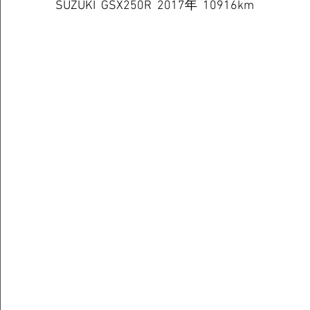
SUZUKI  GSX250R  2017年  10916km