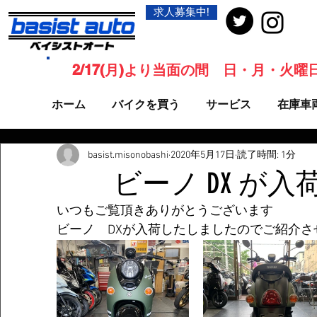
求人募集中!
2/17(月)より当面の間 日・月・火
ホーム
バイクを買う
サービス
在庫車
basist.misonobashi
2020年5月17日
読了時間: 1分
ビーノ DX が入
いつもご覧頂きありがとうございます
ビーノ　DXが入荷したしましたのでご紹介さ