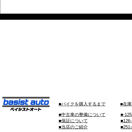
■バイクを購入するまで
■在
■中古車の整備について
■-12
■保証について
■126
■当店のご紹介
■25