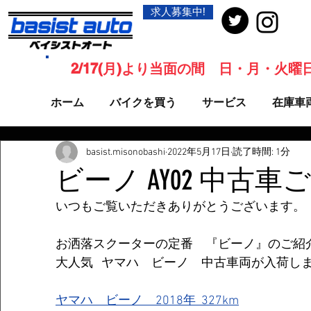
求人募集中!
2/17(月)より当面の間 日・月・火
ホーム
バイクを買う
サービス
在庫車
basist.misonobashi
2022年5月17日
読了時間: 1分
ビーノ AY02 中古
いつもご覧いただきありがとうございます。
お洒落スクーターの定番　『ビーノ』のご紹
大人気   ヤマハ　ビーノ　中古車両が入荷し
ヤマハ　ビーノ　2018年  327km