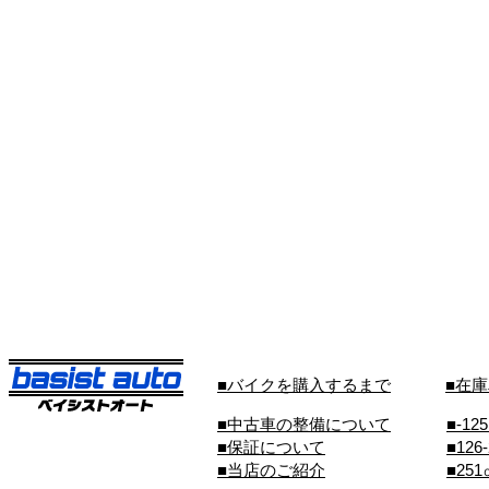
■バイクを購入するまで
■在
■中古車の整備について
■-12
■保証について
■126
■当店のご紹介
■25