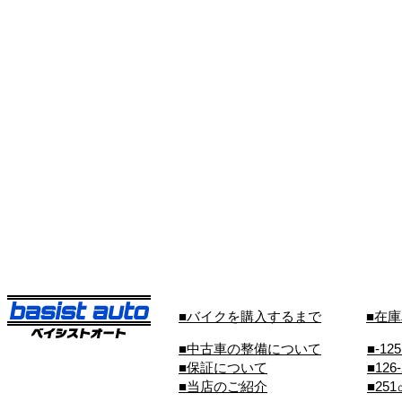
■バイクを購入するまで
■在
■中古車の整備について
■-12
■保証について
■126
■当店のご紹介
■25