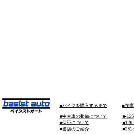
■バイクを購入するまで
■在
■中古車の整備について
■-12
■保証について
■126
■当店のご紹介
■25