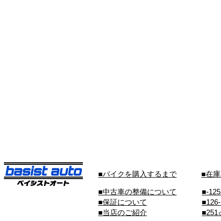
■バイクを購入するまで
■在
■中古車の整備について
■-12
■保証について
■126
■当店のご紹介
■25