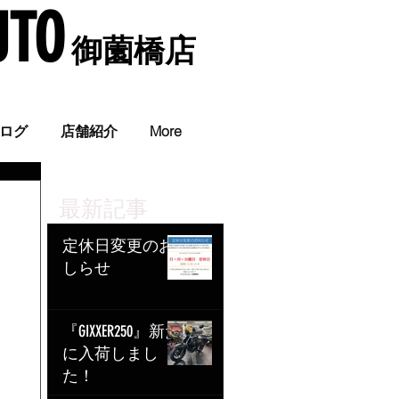
UTO
​ 御薗橋店
。
ログ
店舗紹介
More
最新記事
定休日変更のお
しらせ
『GIXXER250』新た
に入荷しまし
た！