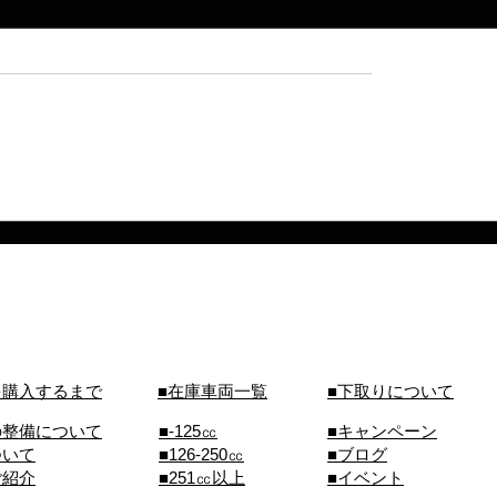
を購入するまで
■在庫車両一覧
■下取りについて
の整備について
■-125㏄
■キャンペーン
ついて
■126-250㏄
■ブログ
ご紹介
■251㏄以上
■イベント