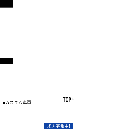
TOP↑
■カスタム車両
求人募集中!