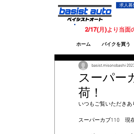
求人募
2/17(月)より
ホーム
バイクを買う
basist.misonobashi
20
スーパーカブ
荷！
いつもご覧いただきあ
スーパーカブ110　