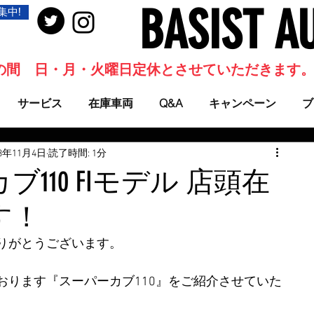
BASIST A
集中!
当面の間 日・月・火曜日定休とさせていただきます
サービス
在庫車両
Q&A
キャンペーン
ブ
23年11月4日
読了時間: 1分
110 FIモデル 店頭在
す！
りがとうございます。
おります『スーパーカブ110』をご紹介させていた