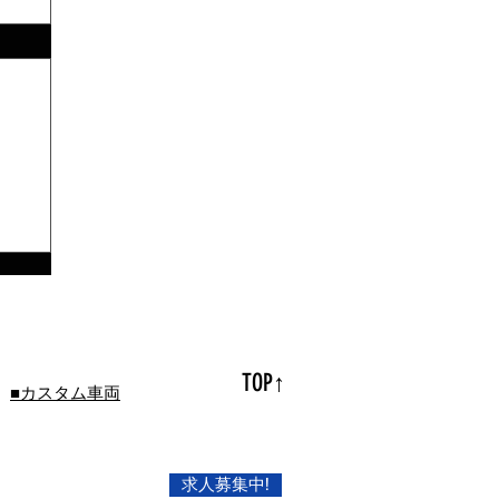
TOP↑
■カスタム車両
求人募集中!