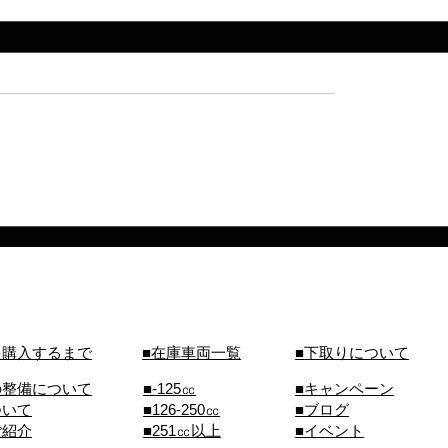
を購入するまで
■在庫車両一覧
■下取りについて
の整備について
■-125㏄
■キャンペーン
ついて
■126-250㏄
■ブログ
ご紹介
■251㏄以上
■イベント