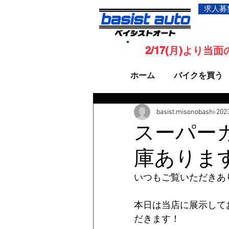
求人募
2/17(月)より
ホーム
バイクを買う
basist.misonobashi
20
スーパーカブ
庫ありま
いつもご覧いただきあ
本日は当店に展示して
だきます！