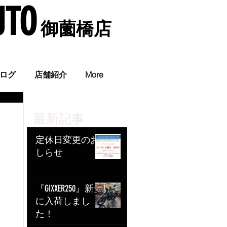
UTO
​ 御薗橋店
。
ログ
店舗紹介
More
最新記事
定休日変更のお
しらせ
『GIXXER250』新た
に入荷しまし
た！