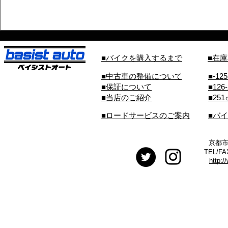
■バイクを購入するまで
■在
■中古車の整備について
■-12
■保証について
■126
■当店のご紹介
■25
■ロードサービスのご案内
■バ
京都市
TEL/FA
http:/