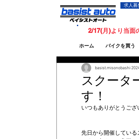
求人募
2/17(月)より
ホーム
バイクを買う
basist.misonobashi
20
スクーター
す！
いつもありがとうござ
先日から開催しているス