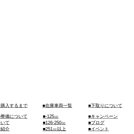
を購入するまで
■在庫車両一覧
■下取りについて
の整備について
■-125㏄
■キャンペーン
ついて
■126-250㏄
■ブログ
ご紹介
■251㏄以上
■イベント