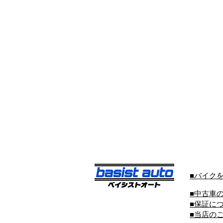
■バイク
■中古車
■保証に
■当店の