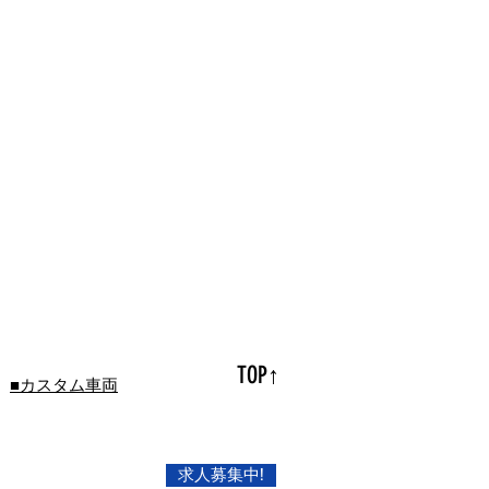
TOP↑
■カスタム車両
求人募集中!