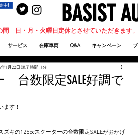
BASIST A
集中!
当面の間 日・月・火曜日定休とさせていただきます
サービス
在庫車両
Q&A
キャンペーン
ブ
24年1月22日
読了時間: 1分
 台数限定SALE好調で
います！
ズキの125ccスクーターの台数限定SALEがおかげ