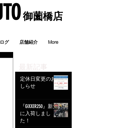
UTO
​ 御薗橋店
。
ログ
店舗紹介
More
最新記事
定休日変更のお
しらせ
『GIXXER250』新た
に入荷しまし
た！