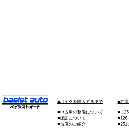
■バイクを購入するまで
■在
■中古車の整備について
■-12
■保証について
■126
■当店のご紹介
■25