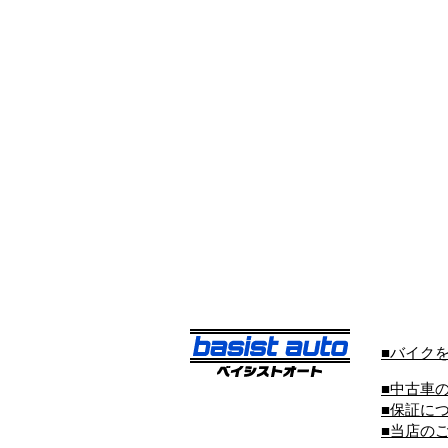
■バイク
■中古車
■保証に
■当店の