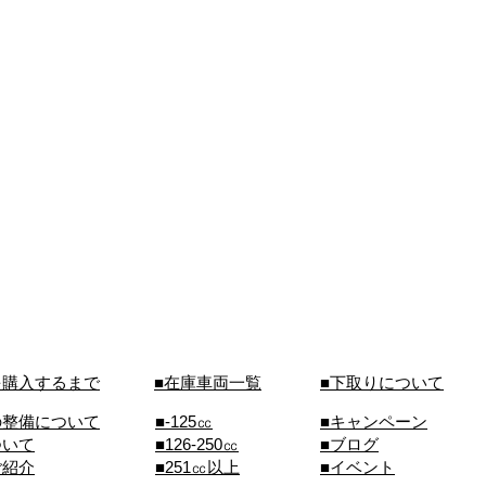
を購入するまで
■在庫車両一覧
■下取りについて
の整備について
■-125㏄
■キャンペーン
ついて
■126-250㏄
■ブログ
ご紹介
■251㏄以上
■イベント