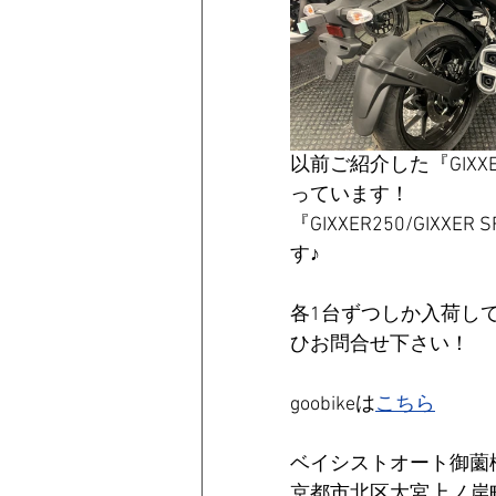
以前ご紹介した『GIX
っています！
『GIXXER250/GI
す♪
各1台ずつしか入荷し
ひお問合せ下さい！
goobikeは
こちら
ベイシストオート御薗
京都市北区大宮上ノ岸町