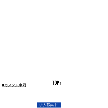
TOP↑
■カスタム車両
求人募集中!