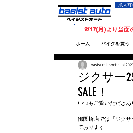
求人募
2/17(月)より
ホーム
バイクを買う
basist.misonobashi
20
ジクサー25
SALE！
いつもご覧いただきあ
御園橋店では『ジクサー
ております！