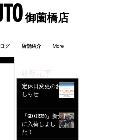
UTO
​ 御薗橋店
。
ログ
店舗紹介
More
最新記事
定休日変更のお
しらせ
『GIXXER250』新た
に入荷しまし
た！