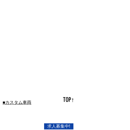
TOP↑
■カスタム車両
求人募集中!