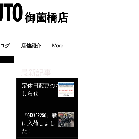
UTO
​ 御薗橋店
。
ログ
店舗紹介
More
最新記事
定休日変更のお
しらせ
『GIXXER250』新た
に入荷しまし
た！