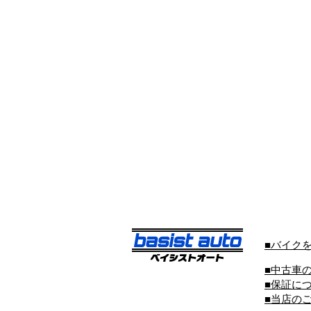
■バイク
■中古車
■保証に
■当店の