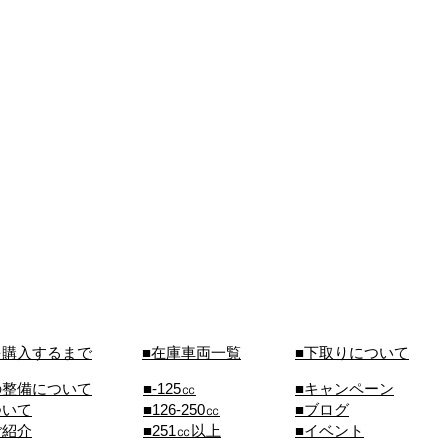
を購入するまで
■在庫車両一覧
■下取りについて
の整備について
■-125㏄
■キャンペーン
ついて
■126-250㏄
■ブログ
ご紹介
■251㏄以上
■イベント