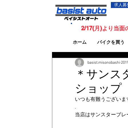
求人募
2/17(月)より
ホーム
バイクを買う
basist.misonobashi
20
＊サンス
ショップ
いつも有難うございま
.
当店はサンスターブレ