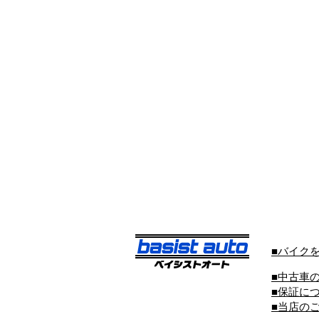
■バイク
■中古車
■保証に
■当店の