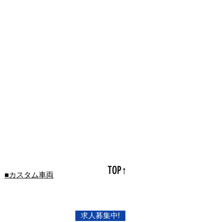
TOP↑
■カスタム車両
求人募集中!