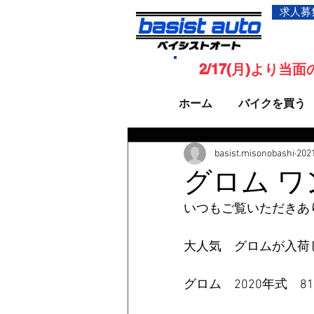
求人募
2/17(月)より
ホーム
バイクを買う
basist.misonobashi
20
グロム ワ
いつもご覧いただきあ
大人気　グロムが入荷
グロム　2020年式　81