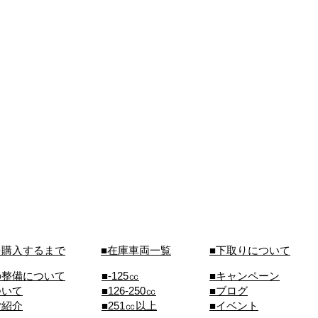
を購入するまで
■在庫車両一覧
■下取りについて
の整備について
■-125㏄
■キャンペーン
ついて
■126-250㏄
■ブログ
ご紹介
■251㏄以上
■イベント