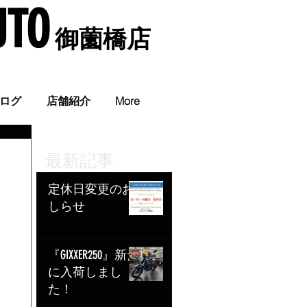
UTO
​ 御薗橋店
。
ログ
店舗紹介
More
最新記事
定休日変更のお
しらせ
『GIXXER250』新た
に入荷しまし
た！