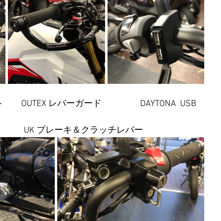
     OUTEX レバーガード      　　　DAYTONA  USB
　　　UK ブレーキ＆クラッチレバー