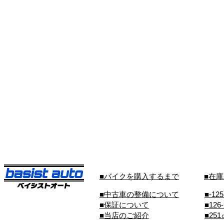
■バイクを購入するまで
■在
■中古車の整備について
■-12
■保証について
■126
■当店のご紹介
■25