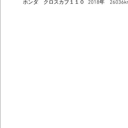
ホンダ　クロスカブ１１０   2018年　26036km