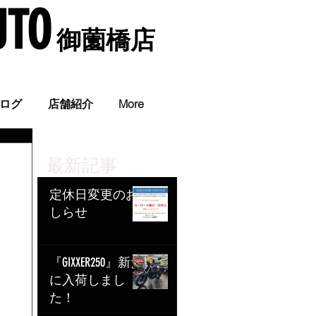
UTO
​ 御薗橋店
。
ログ
店舗紹介
More
最新記事
定休日変更のお
しらせ
『GIXXER250』新た
に入荷しまし
た！