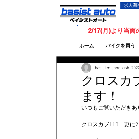
求人募
2/17(月)より
ホーム
バイクを買う
basist.misonobashi
20
クロスカ
ます！
いつもご覧いただきあ
クロスカブ110　更