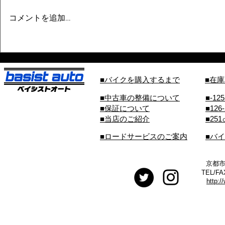
コメントを追加…
■バイクを購入するまで
■在
■中古車の整備について
■-12
■保証について
■126
■当店のご紹介
■25
■ロードサービスのご案内
■バ
京都市
TEL/FA
http:/