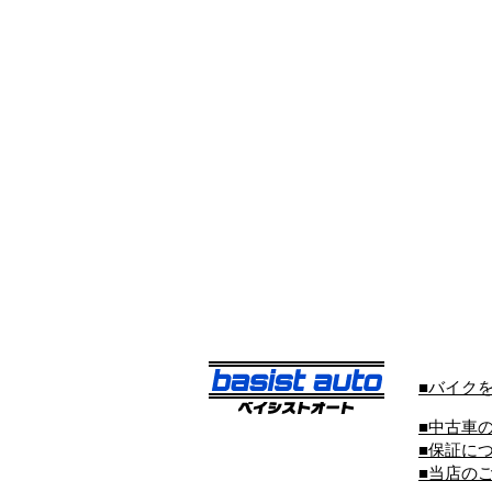
■バイク
■中古車
■保証に
■当店の