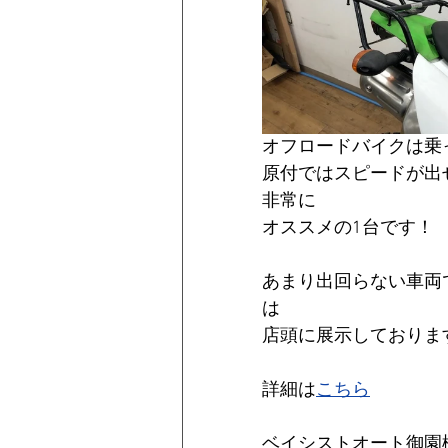
オフロードバイクは乗
原付ではスピードが出
非常に
オススメの1台です！
あまり出回らない車両
は
店頭に展示しておりま
詳細は
こちら
ベイシストオート御園