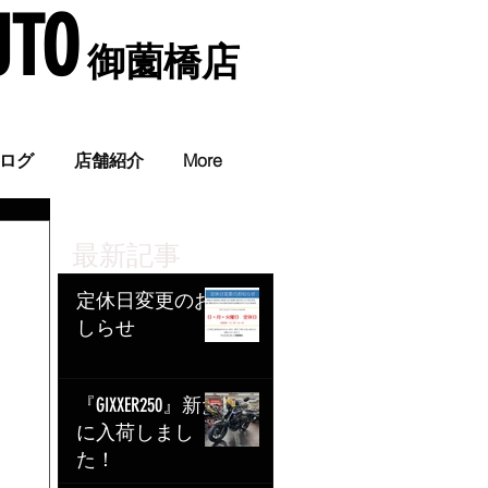
UTO
​ 御薗橋店
。
ログ
店舗紹介
More
最新記事
定休日変更のお
しらせ
『GIXXER250』新た
に入荷しまし
た！