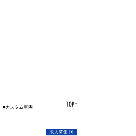
TOP↑
■カスタム車両
求人募集中!