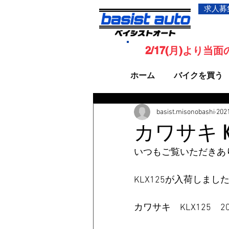
求人募
2/17(月)より
ホーム
バイクを買う
basist.misonobashi
20
カワサキ K
いつもご覧いただきあ
KLX125が入荷しま
カワサキ　KLX125　20