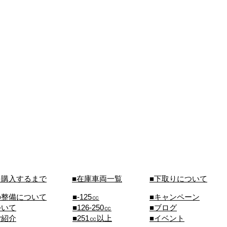
を購入するまで
■在庫車両一覧
■下取りについて
の整備について
■-125㏄
■キャンペーン
ついて
■126-250㏄
■ブログ
ご紹介
■251㏄以上
■イベント