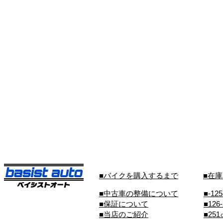
■バイクを購入するまで
■在
■中古車の整備について
■-12
■保証について
■126
■当店のご紹介
■25