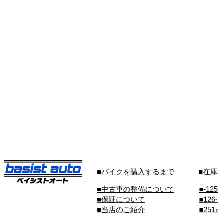
■バイクを購入するまで
■在
■中古車の整備について
■-12
■保証について
■126
■当店のご紹介
■25