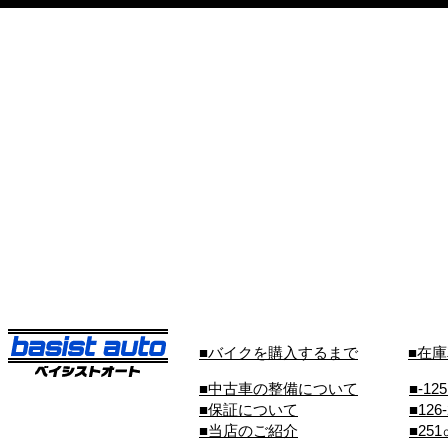
■バイクを購入するまで
■在
■中古車の整備について
■-12
■保証について
■126
■当店のご紹介
■25