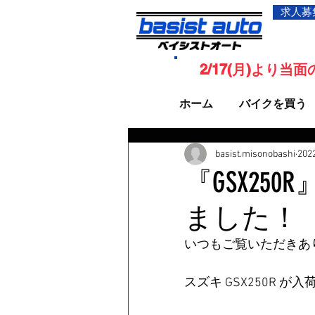
求人募
2/17(月)より
ホーム
バイクを買う
basist.misonobashi
20
『GSX25
ました！
いつもご覧いただきあ
スズキ GSX250R 