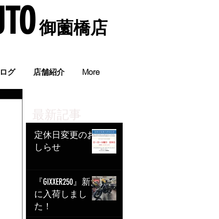
UTO
​ 御薗橋店
。
ログ
店舗紹介
More
最新記事
定休日変更のお
しらせ
『GIXXER250』新た
に入荷しまし
た！