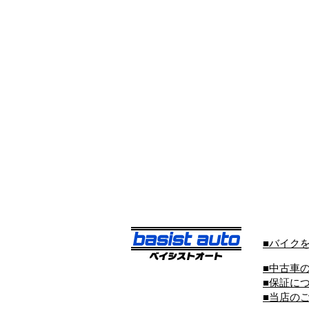
■バイク
■中古車
■保証に
■当店の