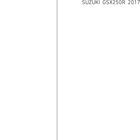
SUZUKI  GSX250R  201