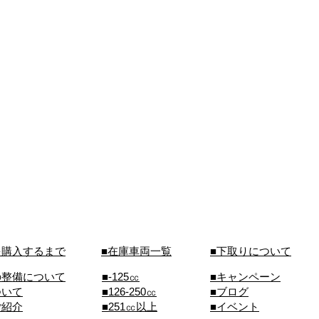
を購入するまで
■在庫車両一覧
■下取りについて
の整備について
■-125㏄
■キャンペーン
ついて
■126-250㏄
■ブログ
ご紹介
■251㏄以上
■イベント