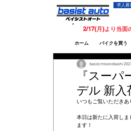
求人募
2/17(月)より
ホーム
バイクを買う
basist.misonobashi
20
『スーパーカブ
デル 新入
いつもご覧いただきあ
本日は新たに入荷しま
ます！