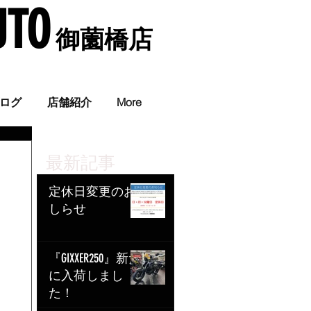
UTO
​ 御薗橋店
。
ログ
店舗紹介
More
最新記事
定休日変更のお
しらせ
『GIXXER250』新た
に入荷しまし
た！