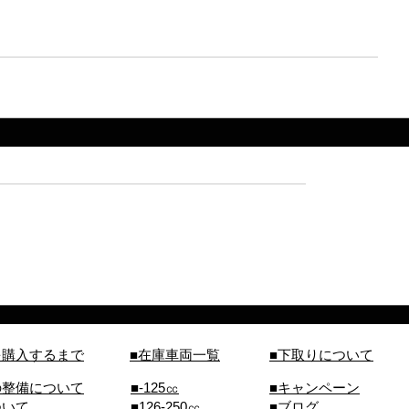
を購入するまで
■在庫車両一覧
■下取りについて
の整備について
■-125㏄
■キャンペーン
ついて
■126-250㏄
■ブログ