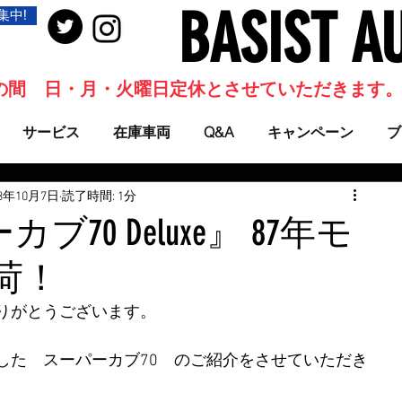
BASIST A
集中!
当面の間 日・月・火曜日定休とさせていただきます
サービス
在庫車両
Q&A
キャンペーン
ブ
23年10月7日
読了時間: 1分
70 Deluxe』 87年モ
荷！
りがとうございます。
した　スーパーカブ70　のご紹介をさせていただき