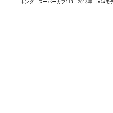
ホンダ　スーパーカブ110　2018年   JA44モデル 